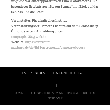
zeigt die Vorläuferapparatur von Film-/Fotokameras. Ein
besonderes Erlebnis zur „Blauen Stunde“ mit Blick auf das
Schloss und die Stadt.
Veranstalter: Physikalisches Institut
Veranstaltungsort: Camera Obscura auf dem Schlossberg
Öffnungszeiten: Anmeldung unter
fotograph1956@web.de
Website:
https://www.uni-
marburg.de/de/fb13/astronomie/camera-obscura
IMPRESSUM
DATENSCHUTZ
© 2021 PHOTO.SPECTRUM.MARBURG // ALL RIGHTS
RESERVED