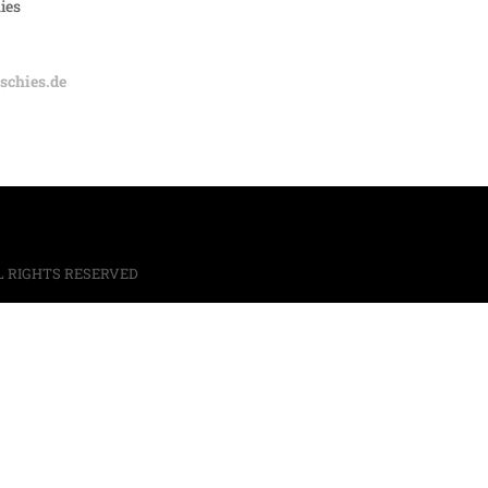
ies
chies.de
L RIGHTS RESERVED