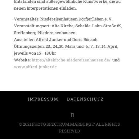
Entstanden sind außergewöhnliche Kunstwerke, die zu
neuen Interpretationen einladen.
Veranstalter: Niedereisenhausen Dorf(er)leben e. V.
Veranstaltungsort: Alte Kirche, Schelde-Lahn-Straße 69,
Steffenberg-Niedereisenhausen
Aussteller: Alfred Junker und Doris Bönsch
Öffnungszeiten: 23., 24.,30. März und 6., 7., 13.,14. April,
jeweils von 15– 18Uhr
Website:
https://altekirche-niedereisenhausen.de/
und
www.alfred-junker.de
IMPRESSUM
DATENSCHUTZ
© 2021 PHOTO.SPECTRUM.MARBURG // ALL RIGHTS
RESERVED