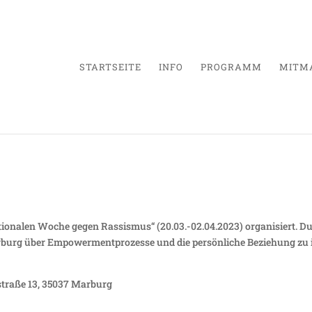
STARTSEITE
INFO
PROGRAMM
MITM
hwarze Locken und ihre Geschich
tionalen Woche gegen Rassismus“ (20.03.-02.04.2023) organisiert. Du
burg über Empowermentprozesse und die persönliche Beziehung zu 
straße 13, 35037 Marburg