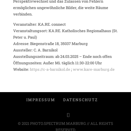
Perspektivwechsel und das Zulassen von Fehlern
ermöglichen ungewöhnliche Bilder, die weite Räume
verbinden.
Veranstalter: KA.RE. connect
Veranstaltungsort: KA.RE. Katholisches Regionalhaus (St.
Peter u. Paul)
Adresse: Biegenstraße 18, 35037 Marburg
Aussteller: C. A. Barnikol
Ausstellungszeitraum: ab 24.03.2025 – Ende noch offen
Öffnungszeiten: Außer Mi. täglich 11:30-22:00 Uhr
Website:
https://c-a-barnikol.de
;
www.kare-marburg.de
IMPRESSUM
DATENSCHUTZ
© 2021 PHOTO.SPECTRUM.MARBURG // ALL RIGHTS
RESERVED