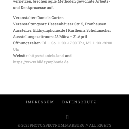
vernetzen, brechen agile Methoden gewohnte Arbeits-
und Denkprozesse auf.
Veranstalter: Daniels Garten
Veranstaltungsort: Hassenhäuser Str. 5, Fronhausen
Aussteller: Bildsymphonie.de I Karlheinz Schuhmacher
Ausstellungszeitraum: 23.März – 21.April
Öffnungszeiten:
Di. – So. 11:00 -17:00 Uhr, Mi. 11:00 -20:00
Uhr
Website:
https://daniels.land
und
https://www.bildsymphonie.de
IMPRESSUM
DATENSCHUTZ
© 2021 PHOTO.SPECTRUM.MARBURG // ALL RIGHTS