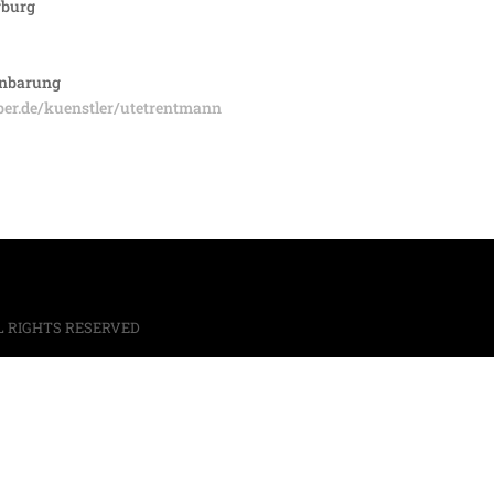
rburg
einbarung
ber.de/kuenstler/utetrentmann
L RIGHTS RESERVED