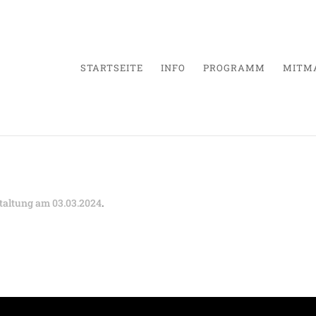
STARTSEITE
INFO
PROGRAMM
MITM
treet-Views“ – Entfällt
taltung am 03.03.2024
.