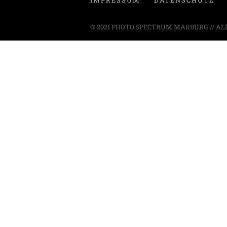
IMPRESSUM
DATENSCHUTZ
© 2021 PHOTO.SPECTRUM.MARBURG // AL